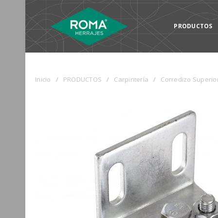
PRODUCTOS
Inicio
/
PRODUCTOS
/
Carpintería
/
Corredizo Superio