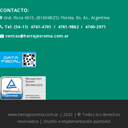
CONTACTO:
Gral. Roca 4615, (B1604BZS) Florida, Bs. As., Argentina
Tel: (54-11) 4761-4701 / 4761-9862 / 4760-2971
ventas@herrajesroma.com.ar
www.herrajesroma.com.ar | 2025 | ® Todos los derechos
reservados | Diseño e implementación
puntoAD