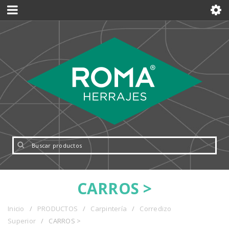
CARROS >
Inicio
/
PRODUCTOS
/
Carpintería
/
Corredizo
Superior
/
CARROS >