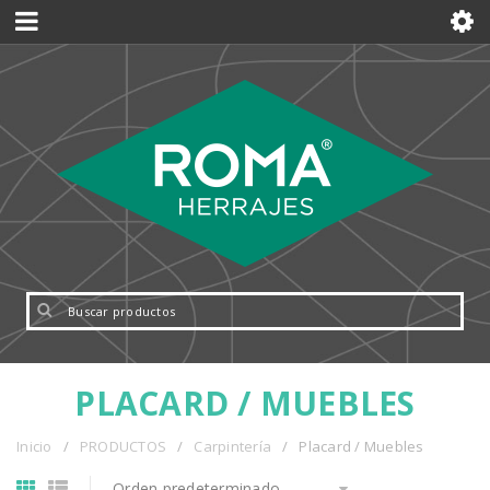
PLACARD / MUEBLES
Inicio
/
PRODUCTOS
/
Carpintería
/
Placard / Muebles
Orden predeterminado