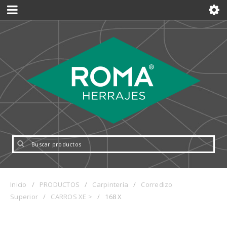
Inicio
/
PRODUCTOS
/
Carpintería
/
Corredizo
Superior
/
CARROS XE >
/
168 X