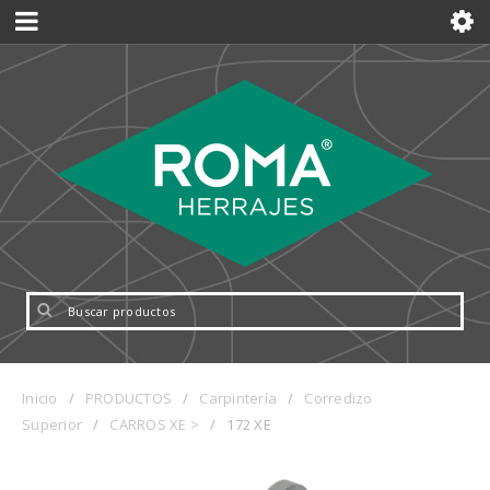
Inicio
/
PRODUCTOS
/
Carpintería
/
Corredizo
Superior
/
CARROS XE >
/
172 XE