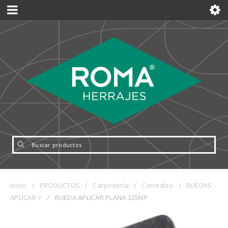
Inicio
/
PRODUCTOS
/
Carpintería
/
Corredizo
/
RUEDAS
APLICAR >
/
RUEDA APLICAR PLANA 325NP