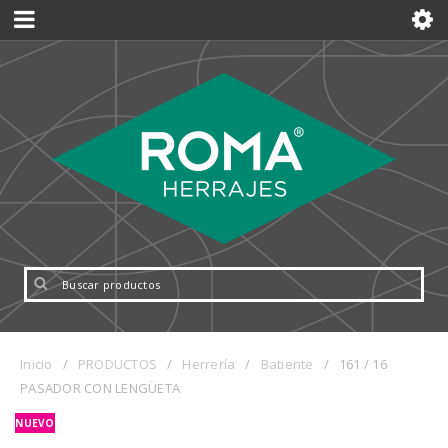
Inicio
/
PRODUCTOS
/
Herrería
/
Batiente
/
161 / 16
PASADOR CON LENGÜETA
NUEVO