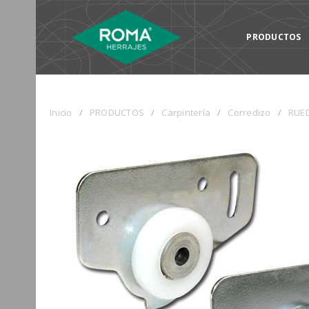
PRODUCTOS
Inicio
/
PRODUCTOS
/
Carpintería
/
Corredizo
/
RUED