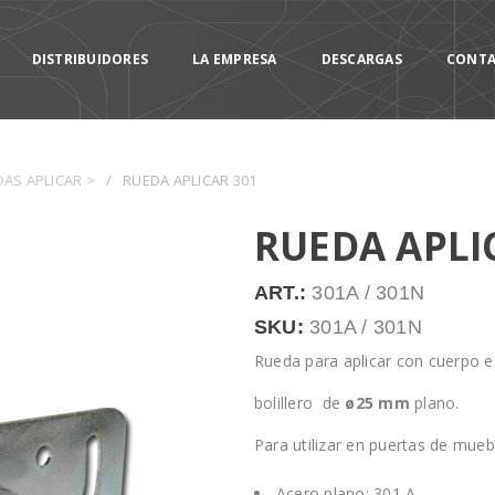
DISTRIBUIDORES
LA EMPRESA
DESCARGAS
CONT
AS APLICAR >
/
RUEDA APLICAR 301
RUEDA APLI
ART.:
301A / 301N
SKU:
301A / 301N
Rueda para aplicar con cuerpo 
bolillero de
ø25 mm
plano.
Para utilizar en puertas de mueb
Acero plano: 301 A