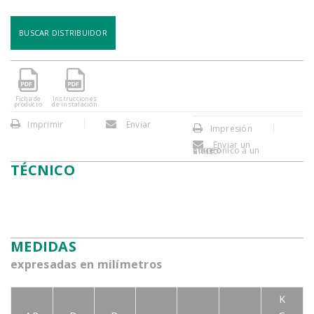
BUSCAR DISTRIBUIDOR
Ficha de
Instrucciones
producto
de instalación
Imprimir
Enviar
Impresión
Enviar un
correo electronico a un amigo
TÉCNICO
MEDIDAS
expresadas en milímetros
K