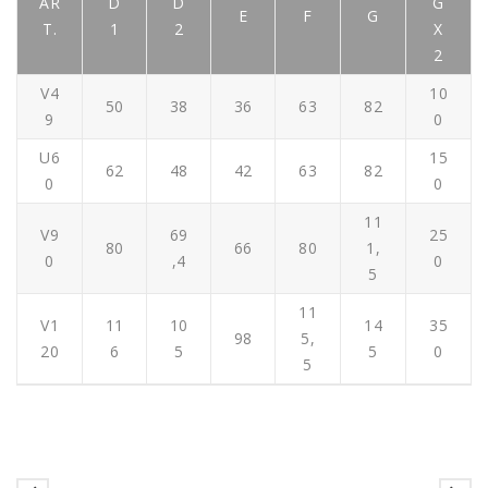
AR
D
D
G
E
F
G
T.
1
2
X
2
V4
10
50
38
36
63
82
9
0
U6
15
62
48
42
63
82
0
0
11
V9
69
25
80
66
80
1,
0
,4
0
5
11
V1
11
10
14
35
98
5,
20
6
5
5
0
5