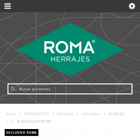
Inicio
/
PRODUCTOS
/
Herrería
/
Corredizo
/
RUEDAS
>
/
RUEDA QUITYPON
EXCLUSIVO ROMA