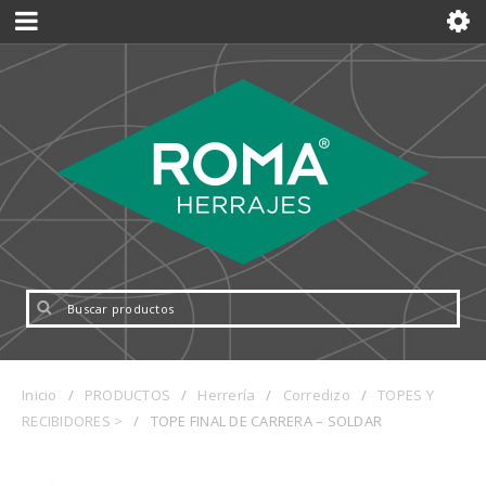
Inicio
/
PRODUCTOS
/
Herrería
/
Corredizo
/
TOPES Y
RECIBIDORES >
/
TOPE FINAL DE CARRERA – SOLDAR