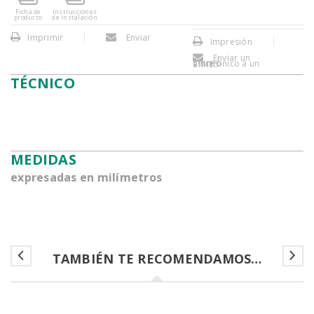
Ficha de
Instrucciones
producto
de instalación
Imprimir
Enviar
Impresión
Enviar un
correo electronico a un amigo
TÉCNICO
MEDIDAS
expresadas en milímetros
TAMBIÉN TE RECOMENDAMOS…