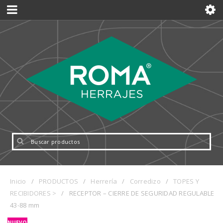
Inicio
/
PRODUCTOS
/
Herrería
/
Corredizo
/
TOPES Y
RECIBIDORES >
/
RECEPTOR – CIERRE DE SEGURIDAD REGULABLE
43-88 mm
NUEVO