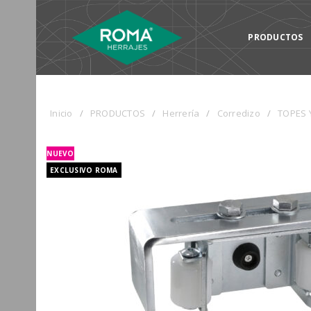
PRODUCTOS
Inicio
/
PRODUCTOS
/
Herrería
/
Corredizo
/
TOPES 
NUEVO
EXCLUSIVO ROMA